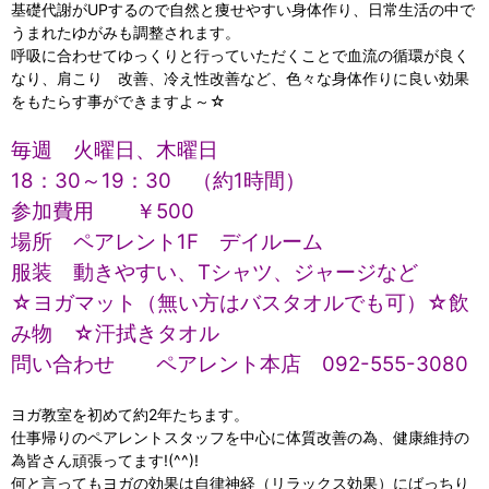
基礎代謝がUPするので自然と痩せやすい身体作り、日常生活の中で
うまれたゆがみも調整されます。
呼吸に合わせてゆっくりと行っていただくことで血流の循環が良く
なり、肩こり 改善、冷え性改善など、色々な身体作りに良い効果
をもたらす事ができますよ～☆
毎週 火曜日、木曜日
18：30～19：30 （約1時間）
参加費用 ￥500
場所 ペアレント1F デイルーム
服装 動きやすい、Tシャツ、ジャージなど
☆ヨガマット（無い方はバスタオルでも可）☆飲
み物 ☆汗拭きタオル
問い合わせ ペアレント本店 092-555-3080
ヨガ教室を初めて約2年たちます。
仕事帰りのペアレントスタッフを中心に体質改善の為、健康維持の
為皆さん頑張ってます!(^^)!
何と言ってもヨガの効果は自律神経（リラックス効果）にばっちり