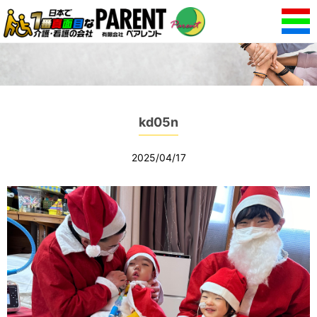
kd05n
2025/04/17